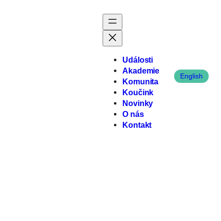
Přeskočit na obsah
Události
Akademie
English
Komunita
Koučink
Novinky
O nás
Kontakt