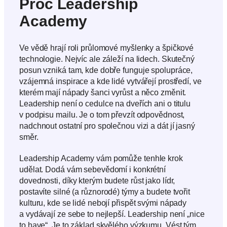
Proč Leadership
Academy
Ve vědě hrají roli průlomové myšlenky a špičkové
technologie. Nejvíc ale záleží na lidech. Skutečný
posun vzniká tam, kde dobře funguje spolupráce,
vzájemná inspirace a kde lidé vytvářejí prostředí, ve
kterém mají nápady šanci vyrůst a něco změnit.
Leadership není o cedulce na dveřích ani o titulu
v podpisu mailu. Je o tom převzít odpovědnost,
nadchnout ostatní pro společnou vizi a dát jí jasný
směr.
Leadership Academy vám pomůže tenhle krok
udělat. Dodá vám sebevědomí i konkrétní
dovednosti, díky kterým budete růst jako lídr,
postavíte silné (a různorodé) týmy a budete tvořit
kulturu, kde se lidé nebojí přispět svými nápady
a vydávají ze sebe to nejlepší. Leadership není „nice
to have“. Je to základ skvělého výzkumu. Vést tým