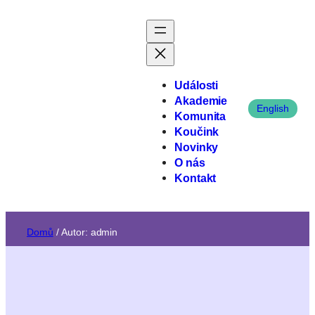
Události
Akademie
English
Komunita
Koučink
Novinky
O nás
Kontakt
Domů
/ Autor: admin