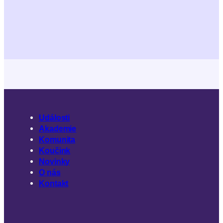
Události
Akademie
Komunita
Koučink
Novinky
O nás
Kontakt