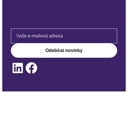
Email address
LinkedIn
Facebook
Financováno Evropskou unií. Vyjádřené názory a
stanoviska jsou však výhradně názory autorů a nemusí
nutně odrážet postoje Evropské unie. Evropská unie ani
poskytovatel grantu za ně nenesou odpovědnost.